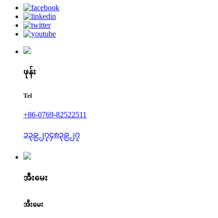
ဖုန်း
Tel
+86-0769-82522511
၁၃၉၂၇၄၈၃၉၂၇
အီးမေး
အီးမေး