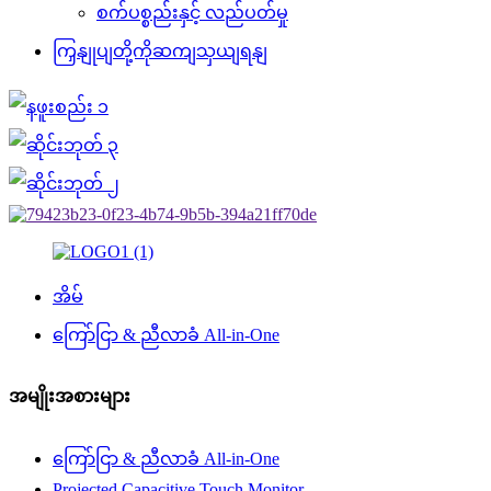
စက်ပစ္စည်းနှင့် လည်ပတ်မှု
ကြှနျုပျတို့ကိုဆကျသှယျရနျ
အိမ်
ကြော်ငြာ & ညီလာခံ All-in-One
အမျိုးအစားများ
ကြော်ငြာ & ညီလာခံ All-in-One
Projected Capacitive Touch Monitor