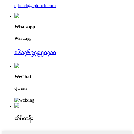
cjtouch@cjtouch.com
Whatsapp
Whatsapp
၈၆၁၃၆၉၄၉၅၀၃၁၈
WeChat
cjtouch
ထိပ်တန်း