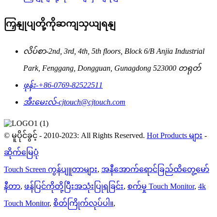
ကြှနျုပျတို့ကိုဆကျသှယျရနျ
လိပ်စာ-
2nd, 3rd, 4th, 5th floors, Block 6/B Anjia Industrial
Park, Fenggang, Dongguan, Gunagdong 523000 တရုတ်
ဖုန်း-
+86-0769-82522511
အီးမေးလ်-
cjtouch@cjtouch.com
© မူပိုင်ခွင့် - 2010-2023: All Rights Reserved.
Hot Products များ
-
ဆိုက်မြေပုံ
Touch Screen ကွန်ပျူတာများ
,
အနီအောက်ရောင်ခြည်ထိတွေ့မော်
နီတာ
,
ဖန်ပြင်ကိုတို့ပြီးအသုံးပြုရခြင်း
,
စက်မှု Touch Monitor
,
4k
Touch Monitor
,
စိတ်ကြိုက်လုပ်ပါ။
,