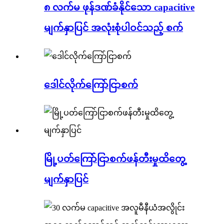
၈ လက်မ ဖုန်ဒဏ်ခံနိုင်သော capacitive
မျက်နှာပြင် အလုံးစုံပါဝင်သည့် စက်
ဒေါင်လိုက်ကြော်ငြာစက်
မြို့ပတ်ကြော်ငြာစက်ဖန်တီးမှုထိတွေ့
မျက်နှာပြင်