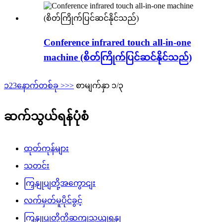
Conference infrared touch all-in-one
machine (စိတ်ကြိုက်ပြင်ဆင်နိုင်သည်)
၁
2
3
နောက်တစ်ခု >
>>
စာမျက်နှာ ၁/၃
ဆက်သွယ်ရန်ပုံစံ
ထုတ်ကုန်များ
သတင်း
ကြှနျုပျတို့အကွောငျး
လက်မှတ်မူပိုင်ခွင့်
ကြှနျုပျတို့ကိုဆကျသှယျရနျ