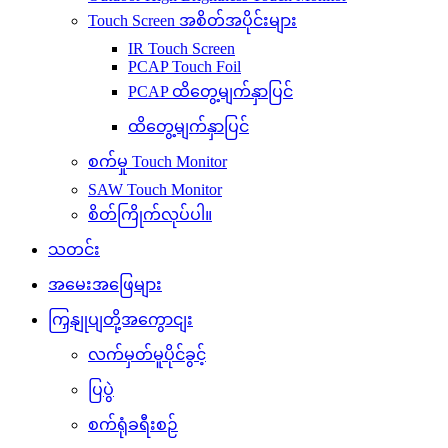
Touch Screen အစိတ်အပိုင်းများ
IR Touch Screen
PCAP Touch Foil
PCAP ထိတွေ့မျက်နှာပြင်
ထိတွေ့မျက်နှာပြင်
စက်မှု Touch Monitor
SAW Touch Monitor
စိတ်ကြိုက်လုပ်ပါ။
သတင်း
အမေးအဖြေများ
ကြှနျုပျတို့အကွောငျး
လက်မှတ်မူပိုင်ခွင့်
ပြပွဲ
စက်ရုံခရီးစဉ်