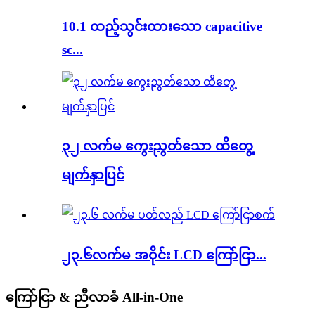
10.1 ထည့်သွင်းထားသော capacitive
sc...
၃၂ လက်မ ကွေးညွတ်သော ထိတွေ့
မျက်နှာပြင်
၂၃.၆လက်မ အဝိုင်း LCD ကြော်ငြာ...
ကြော်ငြာ & ညီလာခံ All-in-One