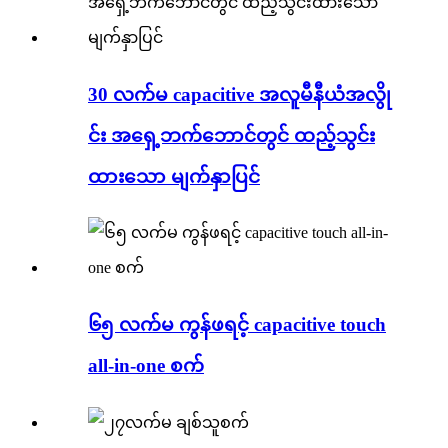
30 လက်မ capacitive အလူမီနီယံအလွို
င်း အရှေ့ဘက်ဘောင်တွင် ထည့်သွင်း
ထားသော မျက်နှာပြင်
၆၅ လက်မ ကွန်ဖရင့် capacitive touch
all-in-one စက်