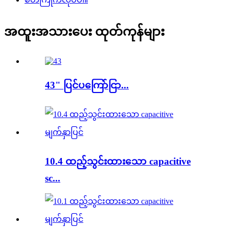
အထူးအသားပေး ထုတ်ကုန်များ
43" ပြင်ပကြော်ငြာ...
10.4 ထည့်သွင်းထားသော capacitive
sc...