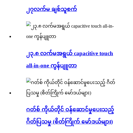
၂၇လက်မ ချစ်သူစက်
၂၃.၈ လက်မအရွယ် capacitive touch
all-in-one ကွန်ပျူတာ
ဂတ်စ် ကိုယ်တိုင် ဝန်ဆောင်မှုပေးသည့်
ဂိတ်ပြသမှု (စိတ်ကြိုက် မော်ဒယ်များ)