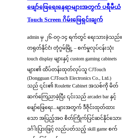
ဖျော်ဖြေရေးနေရာများအတွက် ပရီမီယံ
Touch Screen ဂိမ်းဖြေရှင်းချက်
admin မှ ၂၆-၀၇-၁၄ ရက်တွင် ရေးသားခဲ့သည်။
တရုတ်နိုင်ငံ၊ တုံဂွမ်မြို့ – စက်မှုလုပ်ငန်းသုံး
touch display များနှင့် custom gaming cabinets
များ၏ ထိပ်တန်းထုတ်လုပ်သူ CJTouch
(Dongguan CJTouch Electronics Co., Ltd.)
သည် ၎င်း၏ Roulette Cabinet အသစ်ကို မိတ်
ဆက်ကြေညာခဲ့ပြီး ၎င်းသည် arcade၊ bar နှင့်
ဖျော်ဖြေရေး...များအတွက် ဒီဇိုင်းထုတ်ထား
သော အပြည့်အဝ စိတ်ကြိုက်ပြင်ဆင်နိုင်သော၊
ဒင်္ဂါးပြားဖြင့် လည်ပတ်သည့် skill game စက်