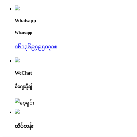
Whatsapp
Whatsapp
၈၆၁၃၆၉၄၉၅၀၃၁၈
WeChat
စီဂျေတို့ချ်
ထိပ်တန်း