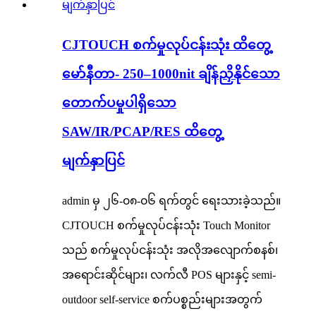
CJTOUCH စက်မှုလုပ်ငန်းသုံး ထိတွေ့
မော်နီတာ- 250–1000nit ချိန်ညှိနိုင်သော
တောက်ပမှုပါရှိသော
SAW/IR/PCAP/RES ထိတွေ့
မျက်နှာပြင်
admin မှ ၂၆-၀၈-၀၆ ရက်တွင် ရေးသားခဲ့သည်။
CJTOUCH စက်မှုလုပ်ငန်းသုံး Touch Monitor
သည် စက်မှုလုပ်ငန်းသုံး အလိုအလျောက်စနစ်၊
အရောင်းဆိုင်များ၊ လက်လီ POS များနှင့် semi-
outdoor self-service စက်ပစ္စည်းများအတွက်