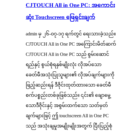
CJTOUCH All in One PC: အကောင်း
ဆုံး Touchscreen ဖြေရှင်းချက်
admin မှ ၂၆-၀၇-၁၇ ရက်တွင် ရေးသားခဲ့သည်။
CJTOUCH All in One PC အကြောင်းမိတ်ဆက်
CJTOUCH All in One PC သည် စွမ်းဆောင်
ရည်နှင့် စွယ်စုံရနှစ်မျိုးလုံး လိုအပ်သော
ခေတ်မီအသုံးပြုသူများ၏ လိုအပ်ချက်များကို
ဖြည့်ဆည်းရန် ဒီဇိုင်းထုတ်ထားသော ခေတ်မီ
စက်ပစ္စည်းတစ်ခုဖြစ်သည်။ ၎င်း၏ ချောမွေ့
သောဒီဇိုင်းနှင့် အစွမ်းထက်သော သတ်မှတ်
ချက်များဖြင့် ဤ touchscreen All in One PC
သည် အသုံးချမှုအမျိုးမျိုးအတွက် ပြီးပြည့်စုံ