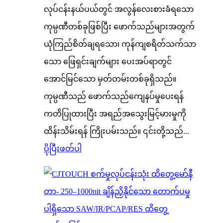
လုပ်ငန်းနယ်ပယ်တွင် အလွန်လေးစားခံရသော
ကုမ္ပဏီတစ်ခုဖြစ်ပြီး ဖောက်သည်များအတွက်
ယုံကြည်စိတ်ချရသော၊ ကုန်ကျစရိတ်သက်သာ
သော ဖြေရှင်းချက်များ ပေးအပ်ရာတွင်
အောင်မြင်သော မှတ်တမ်းတစ်ခုရှိသည်။
ကုမ္ပဏီသည် ဖောက်သည်ကျေနပ်မှုပေးရန်
ကတိပြုထားပြီး အရည်အသွေးမြင့်မားမှုကို
ထိန်းသိမ်းရန် ကြိုးပမ်းသည်။ ၎င်းတို့သည်...
ပိုပြီးဖတ်ပါ