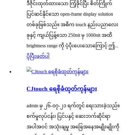
ဒီဇိုင်းထုတ်ထားသော ကြံ့ခိုင်ပြီး စိတ်ကြိုက်
ပြင်ဆင်နိုင်သော open-frame display solution
တစ်ခုဖြစ်သည်။ အဓိက touch နည်းပညာလေး
ခုနှင့် ကျယ်ပြန့်သော 250nit မှ 1000nit အထိ
brightness range ကို ပံ့ပိုးပေးသောကြောင့် ဤ...
ပိုပြီးဖတ်ပါ
CJtouch ရေစိုခံထုတ်ကုန်များ
admin မှ ၂၆-၀၇-၂၁ ရက်တွင် ရေးသားခဲ့သည်။
စက်မှုလုပ်ငန်း၊ ပြင်ပနှင့် ဆေးဘက်ဆိုင်ရာ
အပါအဝင် အသုံးချမှု အခြေအနေအမျိုးမျိုးကို