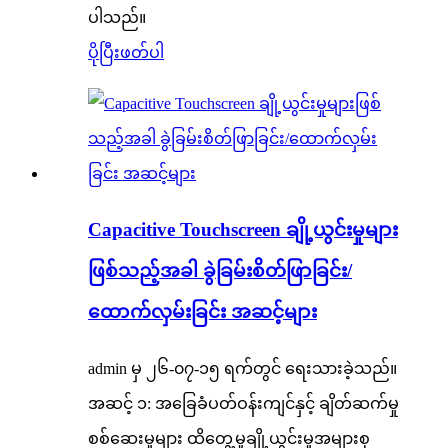
ပါသည်။
ပိုပြီးဖတ်ပါ
Capacitive Touchscreen ချို့ယွင်းမှုများ
ဖြစ်သည့်အခါ ခွဲခြမ်းစိတ်ဖြာခြင်း/
ထောက်လှမ်းခြင်း အဆင့်များ
admin မှ ၂၆-၀၇-၁၅ ရက်တွင် ရေးသားခဲ့သည်။
အဆင့် ၁: အခြေခံပတ်ဝန်းကျင်နှင့် ချိတ်ဆက်မှု
စစ်ဆေးမှုများ ထိတွေ့မှုချို့ယွင်းမှုအများစု