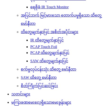
ရေစိုခံ IR Touch Monitor
အပြင်ဘက် မြင့်မားသော တောက်ပမှုရှိသော ထိတွေ့
မော်နီတာ
ထိတွေ့မျက်နှာပြင် အစိတ်အပိုင်းများ
IR ထိတွေ့မျက်နှာပြင်
PCAP Touch Foil
PCAP ထိတွေ့မျက်နှာပြင်
SAW ထိတွေ့မျက်နှာပြင်
စက်မှုလုပ်ငန်းသုံး ထိတွေ့ မော်နီတာ
SAW ထိတွေ့ မော်နီတာ
စိတ်ကြိုက်ပြင်ဆင်ခြင်း
သတင်းများ
မကြာခဏမေးလေ့ရှိသောမေးခွန်းများ