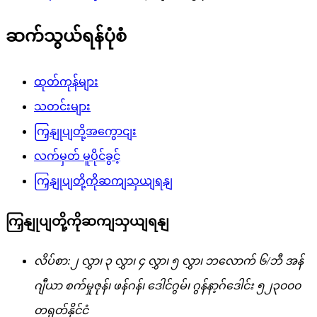
ဆက်သွယ်ရန်ပုံစံ
ထုတ်ကုန်များ
သတင်းများ
ကြှနျုပျတို့အကွောငျး
လက်မှတ် မူပိုင်ခွင့်
ကြှနျုပျတို့ကိုဆကျသှယျရနျ
ကြှနျုပျတို့ကိုဆကျသှယျရနျ
လိပ်စာ:
၂ လွှာ၊ ၃ လွှာ၊ ၄ လွှာ၊ ၅ လွှာ၊ ဘလောက် ၆/ဘီ အန်
ဂျီယာ စက်မှုဇုန်၊ ဖန်ဂန်၊ ဒေါင်ဂွမ်၊ ဂွန်နာ့ဂ်ဒေါင်း ၅၂၃၀၀၀
တရုတ်နိုင်ငံ