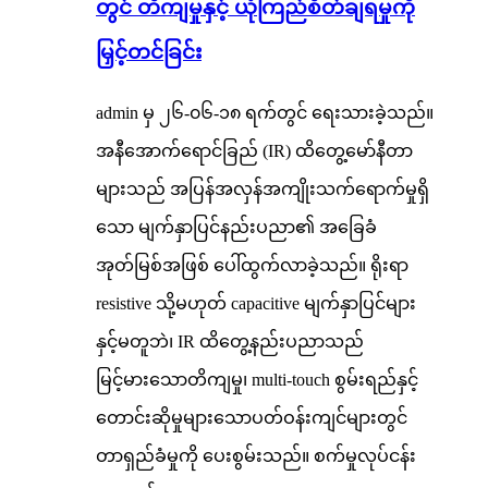
တွင် တိကျမှုနှင့် ယုံကြည်စိတ်ချရမှုကို
မြှင့်တင်ခြင်း
admin မှ ၂၆-၀၆-၁၈ ရက်တွင် ရေးသားခဲ့သည်။
အနီအောက်ရောင်ခြည် (IR) ထိတွေ့မော်နီတာ
များသည် အပြန်အလှန်အကျိုးသက်ရောက်မှုရှိ
သော မျက်နှာပြင်နည်းပညာ၏ အခြေခံ
အုတ်မြစ်အဖြစ် ပေါ်ထွက်လာခဲ့သည်။ ရိုးရာ
resistive သို့မဟုတ် capacitive မျက်နှာပြင်များ
နှင့်မတူဘဲ၊ IR ထိတွေ့နည်းပညာသည်
မြင့်မားသောတိကျမှု၊ multi-touch စွမ်းရည်နှင့်
တောင်းဆိုမှုများသောပတ်ဝန်းကျင်များတွင်
တာရှည်ခံမှုကို ပေးစွမ်းသည်။ စက်မှုလုပ်ငန်း