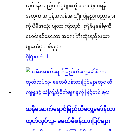
လုပ်ငန်းလည်ပတ်မှုများကို ချောမွေ့စေရန်
အတွက် အပြန်အလှန်အကျိုးပြုနည်းပညာများ
ကို ပိုမိုအသုံးပြုလာကြသည်။ ဤစိန်ခေါ်မှုကို
မောင်းနှင်နေသော အရေးကြီးဆုံးနည်းပညာ
များထဲမှ တစ်ခုမှာ...
ပိုပြီးဖတ်ပါ
အနီအောက်ရောင်ခြည်ထိတွေ့မော်နီတာ
ထုတ်လုပ်သူ- ခေတ်မီဖန်သားပြင်များ