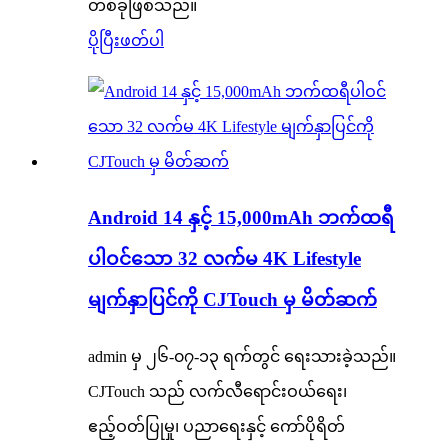
တစ်ခုဖြစ်သည်။
ပိုပြီးဖတ်ပါ
Android 14 နှင့် 15,000mAh ဘက်ထရီ
ပါဝင်သော 32 လက်မ 4K Lifestyle
မျက်နှာပြင်ကို CJTouch မှ မိတ်ဆက်
admin မှ ၂၆-၀၇-၁၃ ရက်တွင် ရေးသားခဲ့သည်။
CJTouch သည် လက်လီရောင်းဝယ်ရေး၊
ဧည့်ဝတ်ပြုမှု၊ ပညာရေးနှင့် ကော်ပိုရိတ်