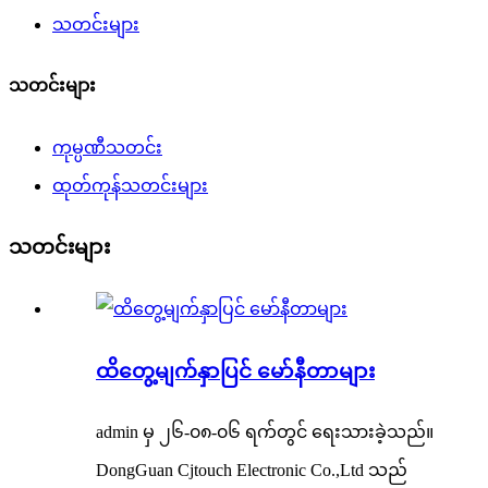
သတင်းများ
သတင်းများ
ကုမ္ပဏီသတင်း
ထုတ်ကုန်သတင်းများ
သတင်းများ
ထိတွေ့မျက်နှာပြင် မော်နီတာများ
admin မှ ၂၆-၀၈-၀၆ ရက်တွင် ရေးသားခဲ့သည်။
DongGuan Cjtouch Electronic Co.,Ltd သည်