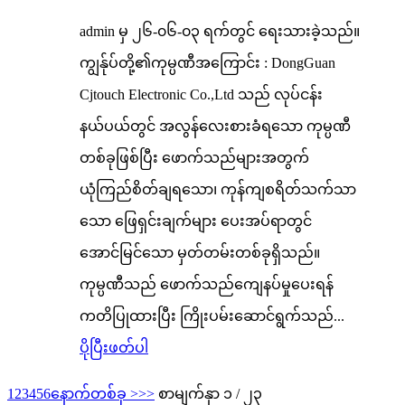
admin မှ ၂၆-၀၆-၀၃ ရက်တွင် ရေးသားခဲ့သည်။
ကျွန်ုပ်တို့၏ကုမ္ပဏီအကြောင်း : DongGuan
Cjtouch Electronic Co.,Ltd သည် လုပ်ငန်း
နယ်ပယ်တွင် အလွန်လေးစားခံရသော ကုမ္ပဏီ
တစ်ခုဖြစ်ပြီး ဖောက်သည်များအတွက်
ယုံကြည်စိတ်ချရသော၊ ကုန်ကျစရိတ်သက်သာ
သော ဖြေရှင်းချက်များ ပေးအပ်ရာတွင်
အောင်မြင်သော မှတ်တမ်းတစ်ခုရှိသည်။
ကုမ္ပဏီသည် ဖောက်သည်ကျေနပ်မှုပေးရန်
ကတိပြုထားပြီး ကြိုးပမ်းဆောင်ရွက်သည်...
ပိုပြီးဖတ်ပါ
1
2
3
4
5
6
နောက်တစ်ခု >
>>
စာမျက်နှာ ၁ / ၂၃