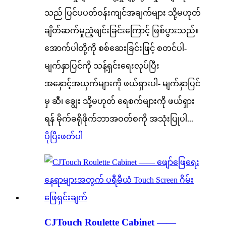
သည် ပြင်ပပတ်ဝန်းကျင်အချက်များ သို့မဟုတ်
ချိတ်ဆက်မှုညံ့ဖျင်းခြင်းကြောင့် ဖြစ်ပွားသည်။
အောက်ပါတို့ကို စစ်ဆေးခြင်းဖြင့် စတင်ပါ-
မျက်နှာပြင်ကို သန့်ရှင်းရေးလုပ်ပြီး
အနှောင့်အယှက်များကို ဖယ်ရှားပါ- မျက်နှာပြင်
မှ ဆီ၊ ချွေး သို့မဟုတ် ရေစက်များကို ဖယ်ရှား
ရန် မိုက်ခရိုဖိုက်ဘာအဝတ်စကို အသုံးပြုပါ...
ပိုပြီးဖတ်ပါ
CJTouch Roulette Cabinet ——