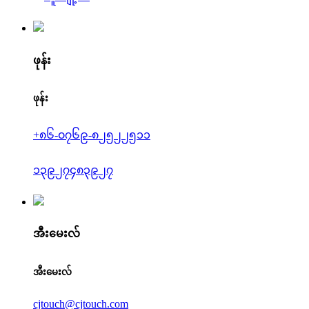
ဖုန်း
ဖုန်း
+၈၆-၀၇၆၉-၈၂၅၂၂၅၁၁
၁၃၉၂၇၄၈၃၉၂၇
အီးမေးလ်
အီးမေးလ်
cjtouch@cjtouch.com