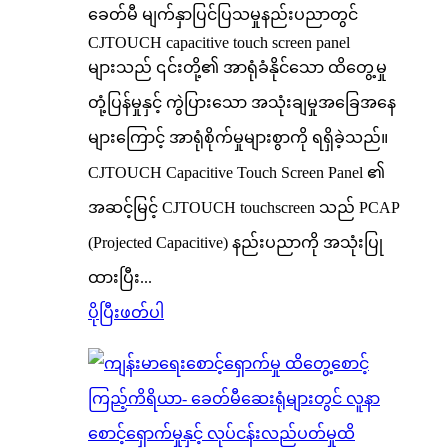
ခေတ်မီ မျက်နှာပြင်ပြသမှုနည်းပညာတွင်
CJTOUCH capacitive touch screen panel
များသည် ၎င်းတို့၏ အာရုံခံနိုင်သော ထိတွေ့မှု
တုံ့ပြန်မှုနှင့် ကွဲပြားသော အသုံးချမှုအခြေအနေ
များကြောင့် အာရုံစိုက်မှုများစွာကို ရရှိခဲ့သည်။
CJTOUCH Capacitive Touch Screen Panel ၏
အဆင့်မြင့် CJTOUCH touchscreen သည် PCAP
(Projected Capacitive) နည်းပညာကို အသုံးပြု
ထားပြီး...
ပိုပြီးဖတ်ပါ