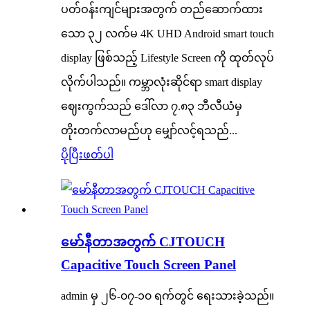
ပတ်ဝန်းကျင်များအတွက် တည်ဆောက်ထား
သော ၃၂ လက်မ 4K UHD Android smart touch
display ဖြစ်သည့် Lifestyle Screen ကို ထုတ်လုပ်
လိုက်ပါသည်။ ကမ္ဘာလုံးဆိုင်ရာ smart display
ဈေးကွက်သည် ဒေါ်လာ ၇.၈၃ ဘီလီယံမှ
တိုးတက်လာမည်ဟု မျှော်လင့်ရသည်...
ပိုပြီးဖတ်ပါ
မော်နီတာအတွက် CJTOUCH
Capacitive Touch Screen Panel
admin မှ ၂၆-၀၇-၁၀ ရက်တွင် ရေးသားခဲ့သည်။