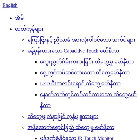
English
အိမ်
ထုတ်ကုန်များ
ကြော်ငြာနှင့် ညီလာခံ အားလုံးပါဝင်သော အက်ပ်များ
ခန့်မှန်းထားသော Capacitive Touch မော်နီတာ
ကွေးညွှတ်ဂိမ်းကစားခြင်း ထိတွေ့မှု မော်နီတာ
ရှေ့တွင်တပ်ဆင်ထားသော ထိတွေ့မော်နီတာ
LED မီးအလင်းရောင် ထိတွေ့ မော်နီတာ
နောက်ဘက်တွင်တပ်ဆင်ထားသော ထိတွေ့မော်
နီတာ
ထိတွေ့မျက်နှာပြင် ကွန်ပျူတာများ
အနီအောက်ရောင်ခြည် ထိတွေ့မှု မော်နီတာ
ဖုန်ဒဏ်ခံနိုင်သော IR Touch Monitor