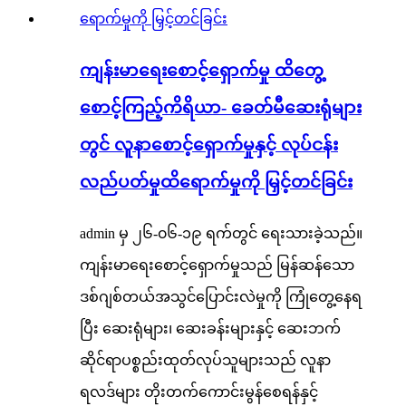
ကျန်းမာရေးစောင့်ရှောက်မှု ထိတွေ့
စောင့်ကြည့်ကိရိယာ- ခေတ်မီဆေးရုံများ
တွင် လူနာစောင့်ရှောက်မှုနှင့် လုပ်ငန်း
လည်ပတ်မှုထိရောက်မှုကို မြှင့်တင်ခြင်း
admin မှ ၂၆-၀၆-၁၉ ရက်တွင် ရေးသားခဲ့သည်။
ကျန်းမာရေးစောင့်ရှောက်မှုသည် မြန်ဆန်သော
ဒစ်ဂျစ်တယ်အသွင်ပြောင်းလဲမှုကို ကြုံတွေ့နေရ
ပြီး ဆေးရုံများ၊ ဆေးခန်းများနှင့် ဆေးဘက်
ဆိုင်ရာပစ္စည်းထုတ်လုပ်သူများသည် လူနာ
ရလဒ်များ တိုးတက်ကောင်းမွန်စေရန်နှင့်