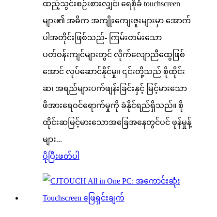
ထည့်သွင်းစဉ်းစားလျှင်၊ ရေစိုခံ touchscreen
များ၏ အဓိက အကျိုးကျေးဇူးများမှာ အောက်
ပါအတိုင်းဖြစ်သည်- ကြမ်းတမ်းသော
ပတ်ဝန်းကျင်များတွင် လိုက်လျောညီထွေဖြစ်
အောင် လုပ်ဆောင်နိုင်မှု။ ၎င်းတို့သည် စိုထိုင်း
ဆ၊ အရည်များပက်ဖျန်းခြင်းနှင့် မြင့်မားသော
ဖိအားရေဝင်ရောက်မှုကို ခံနိုင်ရည်ရှိသည်။ စို
ထိုင်းဆမြင့်မားသောအခြေအနေတွင်ပင် ဖုန်မှုန့်
များ...
ပိုပြီးဖတ်ပါ