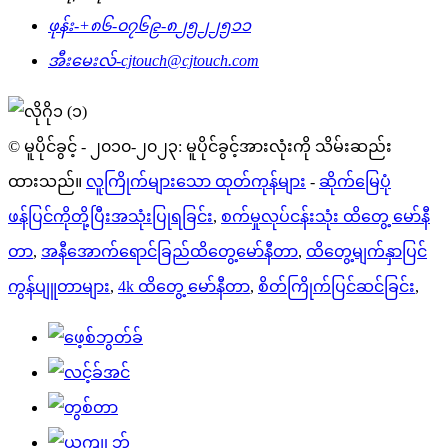
ဖုန်း-
+၈၆-၀၇၆၉-၈၂၅၂၂၅၁၁
အီးမေးလ်-
cjtouch@cjtouch.com
© မူပိုင်ခွင့် - ၂၀၁၀-၂၀၂၃: မူပိုင်ခွင့်အားလုံးကို သိမ်းဆည်း
ထားသည်။
လူကြိုက်များသော ထုတ်ကုန်များ
-
ဆိုက်မြေပုံ
ဖန်ပြင်ကိုတို့ပြီးအသုံးပြုရခြင်း
,
စက်မှုလုပ်ငန်းသုံး ထိတွေ့ မော်နီ
တာ
,
အနီအောက်ရောင်ခြည်ထိတွေ့မော်နီတာ
,
ထိတွေ့မျက်နှာပြင်
ကွန်ပျူတာများ
,
4k ထိတွေ့ မော်နီတာ
,
စိတ်ကြိုက်ပြင်ဆင်ခြင်း
,