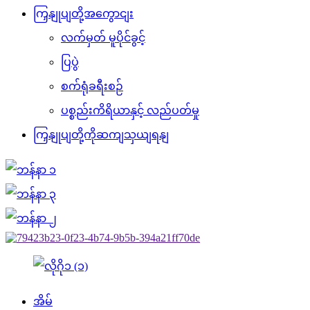
ကြှနျုပျတို့အကွောငျး
လက်မှတ် မူပိုင်ခွင့်
ပြပွဲ
စက်ရုံခရီးစဉ်
ပစ္စည်းကိရိယာနှင့် လည်ပတ်မှု
ကြှနျုပျတို့ကိုဆကျသှယျရနျ
အိမ်