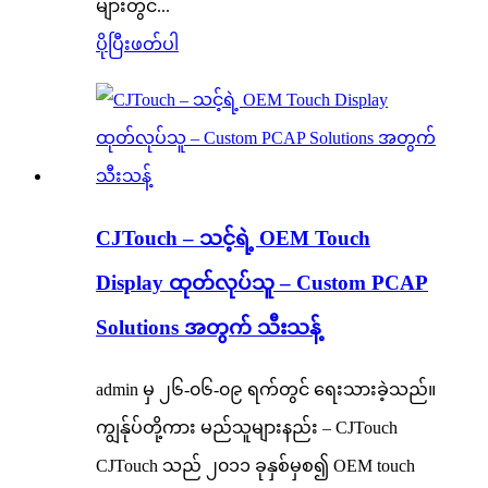
များတွင်...
ပိုပြီးဖတ်ပါ
CJTouch – သင့်ရဲ့ OEM Touch
Display ထုတ်လုပ်သူ – Custom PCAP
Solutions အတွက် သီးသန့်
admin မှ ၂၆-၀၆-၀၉ ရက်တွင် ရေးသားခဲ့သည်။
ကျွန်ုပ်တို့ကား မည်သူများနည်း – CJTouch
CJTouch သည် ၂၀၁၁ ခုနှစ်မှစ၍ OEM touch