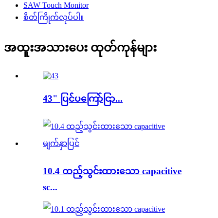
SAW Touch Monitor
စိတ်ကြိုက်လုပ်ပါ။
အထူးအသားပေး ထုတ်ကုန်များ
43" ပြင်ပကြော်ငြာ...
10.4 ထည့်သွင်းထားသော capacitive
sc...