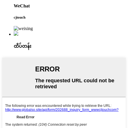
WeChat
cjtouch
ထိပ်တန်း