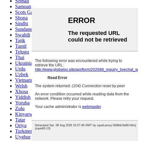
Somali
Samoan
Scots Gaelic
Shona
Sindhi
Sundanese
Swahili
Tajik
Tamil
Telugu
Thai
Ukrainian
Urdu
Uzbek
Vietnamese
Welsh
Xhosa
Yiddish
Yoruba
Zulu
Kinyarwanda
Tatar
Oriya
Turkmen
Uyghur