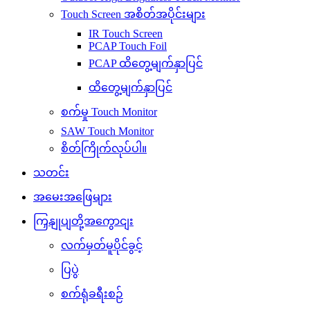
Touch Screen အစိတ်အပိုင်းများ
IR Touch Screen
PCAP Touch Foil
PCAP ထိတွေ့မျက်နှာပြင်
ထိတွေ့မျက်နှာပြင်
စက်မှု Touch Monitor
SAW Touch Monitor
စိတ်ကြိုက်လုပ်ပါ။
သတင်း
အမေးအဖြေများ
ကြှနျုပျတို့အကွောငျး
လက်မှတ်မူပိုင်ခွင့်
ပြပွဲ
စက်ရုံခရီးစဉ်