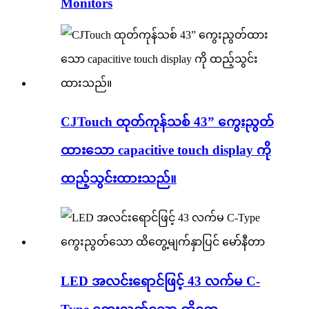
Monitors
CJTouch ထုတ်ကုန်သစ် 43” ကွေးညွတ်
ထားသော capacitive touch display ကို
ထည့်သွင်းထားသည်။
LED အလင်းရောင်ဖြင့် 43 လက်မ C-