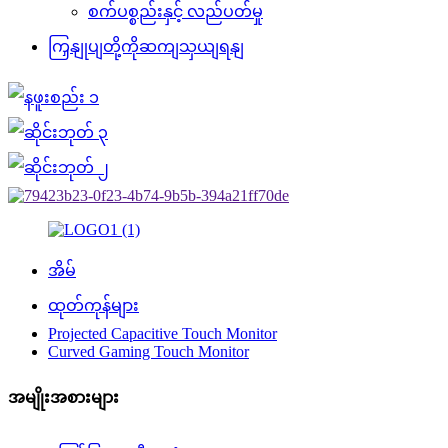
စက်ပစ္စည်းနှင့် လည်ပတ်မှု
ကြှနျုပျတို့ကိုဆကျသှယျရနျ
အိမ်
ထုတ်ကုန်များ
Projected Capacitive Touch Monitor
Curved Gaming Touch Monitor
အမျိုးအစားများ