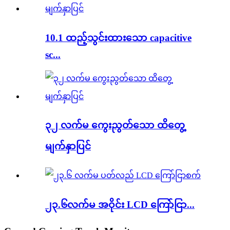
10.1 ထည့်သွင်းထားသော capacitive
sc...
၃၂ လက်မ ကွေးညွတ်သော ထိတွေ့
မျက်နှာပြင်
၂၃.၆လက်မ အဝိုင်း LCD ကြော်ငြာ...