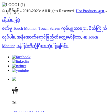
© မူပိုင်ခွင့် - 2010-2023: All Rights Reserved.
Hot Products များ
-
ဆိုက်မြေပုံ
စက်မှု Touch Monitor
,
Touch Screen ကွန်ပျူတာများ
,
စိတ်ကြိုက်
လုပ်ပါ။
,
အနီအောက်ရောင်ခြည်ထိတွေ့မော်နီတာ
,
4k Touch
Monitor
,
ဖန်ပြင်ကိုတို့ပြီးအသုံးပြုရခြင်း
,
ဖုန်း
Tel