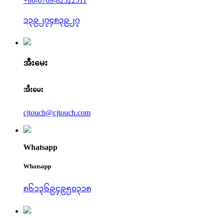
+86-0769-82522511
၁၃၉၂၇၄၈၃၉၂၇
အီးမေး
အီးမေး
cjtouch@cjtouch.com
Whatsapp
Whatsapp
၈၆၁၃၆၉၄၉၅၀၃၁၈