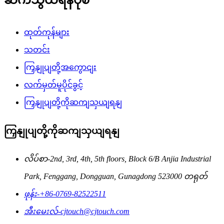
ထုတ်ကုန်များ
သတင်း
ကြှနျုပျတို့အကွောငျး
လက်မှတ်မူပိုင်ခွင့်
ကြှနျုပျတို့ကိုဆကျသှယျရနျ
ကြှနျုပျတို့ကိုဆကျသှယျရနျ
လိပ်စာ-
2nd, 3rd, 4th, 5th floors, Block 6/B Anjia Industrial
Park, Fenggang, Dongguan, Gunagdong 523000 တရုတ်
ဖုန်း-
+86-0769-82522511
အီးမေးလ်-
cjtouch@cjtouch.com