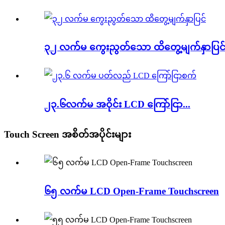
၃၂ လက်မ ကွေးညွတ်သော ထိတွေ့မျက်နှာပြင
၂၃.၆လက်မ အဝိုင်း LCD ကြော်ငြာ...
Touch Screen အစိတ်အပိုင်းများ
၆၅ လက်မ LCD Open-Frame Touchscreen