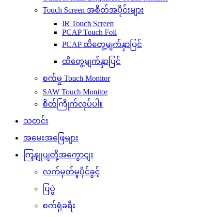
Touch Screen အစိတ်အပိုင်းများ
IR Touch Screen
PCAP Touch Foil
PCAP ထိတွေ့မျက်နှာပြင်
ထိတွေ့မျက်နှာပြင်
စက်မှု Touch Monitor
SAW Touch Monitor
စိတ်ကြိုက်လုပ်ပါ။
သတင်း
အမေးအဖြေများ
ကြှနျုပျတို့အကွောငျး
လက်မှတ်မူပိုင်ခွင့်
ပြပွဲ
စက်ရုံခရီး