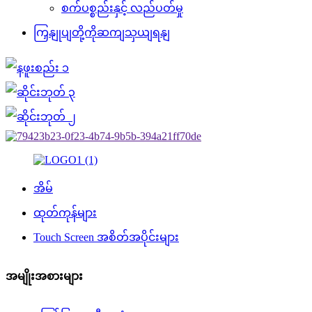
စက်ပစ္စည်းနှင့် လည်ပတ်မှု
ကြှနျုပျတို့ကိုဆကျသှယျရနျ
အိမ်
ထုတ်ကုန်များ
Touch Screen အစိတ်အပိုင်းများ
အမျိုးအစားများ