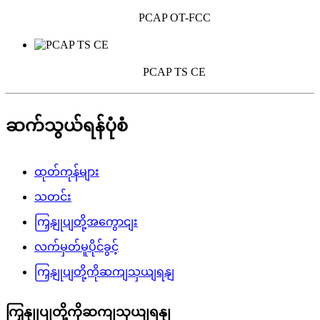
PCAP OT-FCC
PCAP TS CE
ဆက်သွယ်ရန်ပုံစံ
ထုတ်ကုန်များ
သတင်း
ကြှနျုပျတို့အကွောငျး
လက်မှတ်မူပိုင်ခွင့်
ကြှနျုပျတို့ကိုဆကျသှယျရနျ
ကြှနျုပျတို့ကိုဆကျသှယျရနျ