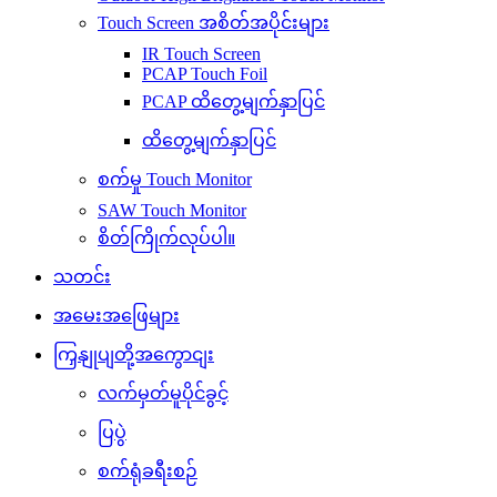
Touch Screen အစိတ်အပိုင်းများ
IR Touch Screen
PCAP Touch Foil
PCAP ထိတွေ့မျက်နှာပြင်
ထိတွေ့မျက်နှာပြင်
စက်မှု Touch Monitor
SAW Touch Monitor
စိတ်ကြိုက်လုပ်ပါ။
သတင်း
အမေးအဖြေများ
ကြှနျုပျတို့အကွောငျး
လက်မှတ်မူပိုင်ခွင့်
ပြပွဲ
စက်ရုံခရီးစဉ်