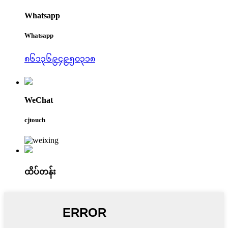
Whatsapp
Whatsapp
၈၆၁၃၆၉၄၉၅၀၃၁၈
WeChat
cjtouch
ထိပ်တန်း