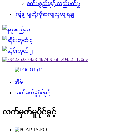
စက်ပစ္စည်းနှင့် လည်ပတ်မှု
ကြှနျုပျတို့ကိုဆကျသှယျရနျ
အိမ်
လက်မှတ်မူပိုင်ခွင့်
လက်မှတ်မူပိုင်ခွင့်