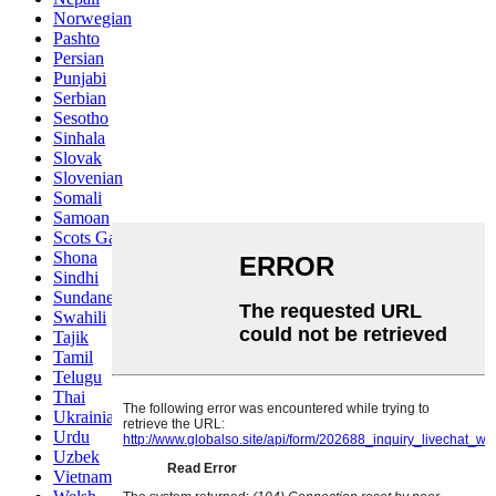
Norwegian
Pashto
Persian
Punjabi
Serbian
Sesotho
Sinhala
Slovak
Slovenian
Somali
Samoan
Scots Gaelic
Shona
Sindhi
Sundanese
Swahili
Tajik
Tamil
Telugu
Thai
Ukrainian
Urdu
Uzbek
Vietnamese