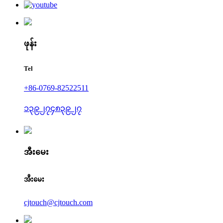
ဖုန်း
Tel
+86-0769-82522511
၁၃၉၂၇၄၈၃၉၂၇
အီးမေး
အီးမေး
cjtouch@cjtouch.com