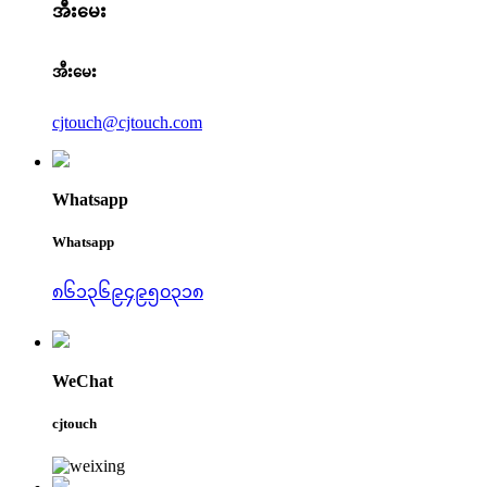
အီးမေး
အီးမေး
cjtouch@cjtouch.com
Whatsapp
Whatsapp
၈၆၁၃၆၉၄၉၅၀၃၁၈
WeChat
cjtouch