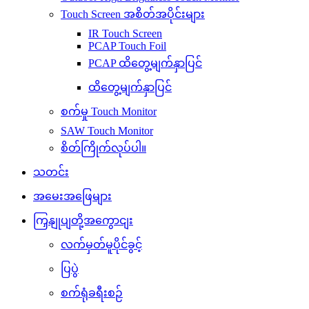
Touch Screen အစိတ်အပိုင်းများ
IR Touch Screen
PCAP Touch Foil
PCAP ထိတွေ့မျက်နှာပြင်
ထိတွေ့မျက်နှာပြင်
စက်မှု Touch Monitor
SAW Touch Monitor
စိတ်ကြိုက်လုပ်ပါ။
သတင်း
အမေးအဖြေများ
ကြှနျုပျတို့အကွောငျး
လက်မှတ်မူပိုင်ခွင့်
ပြပွဲ
စက်ရုံခရီးစဉ်