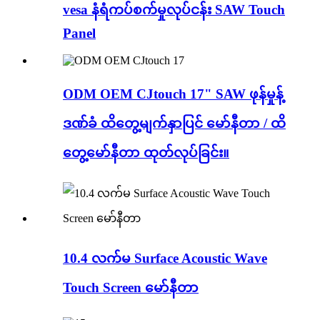
vesa နံရံကပ်စက်မှုလုပ်ငန်း SAW Touch
Panel
ODM OEM CJtouch 17" SAW ဖုန်မှုန့်
ဒဏ်ခံ ထိတွေ့မျက်နှာပြင် မော်နီတာ / ထိ
တွေ့မော်နီတာ ထုတ်လုပ်ခြင်း။
10.4 လက်မ Surface Acoustic Wave
Touch Screen မော်နီတာ