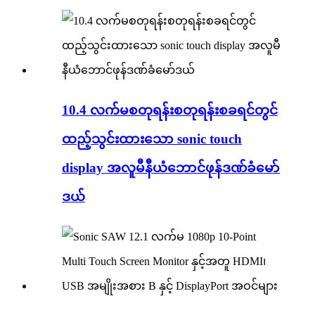
10.4 လက်မစတုရန်းစတုရန်းစခရင်တွင်
ထည့်သွင်းထားသော sonic touch
display အလူမီနီယံဘောင်ဖုန်ဒဏ်ခံမော်
ဒယ်