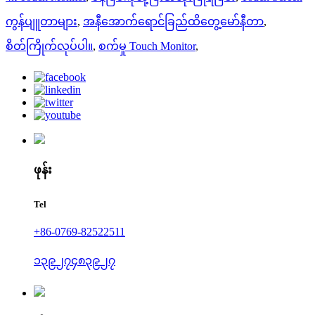
ကွန်ပျူတာများ
,
အနီအောက်ရောင်ခြည်ထိတွေ့မော်နီတာ
,
စိတ်ကြိုက်လုပ်ပါ။
,
စက်မှု Touch Monitor
,
ဖုန်း
Tel
+86-0769-82522511
၁၃၉၂၇၄၈၃၉၂၇