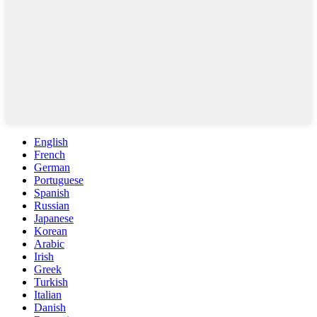
English
French
German
Portuguese
Spanish
Russian
Japanese
Korean
Arabic
Irish
Greek
Turkish
Italian
Danish