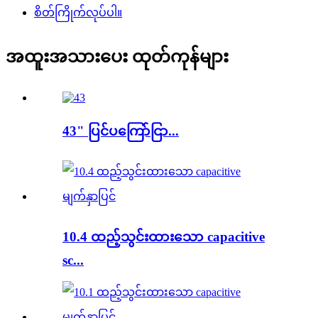
စိတ်ကြိုက်လုပ်ပါ။
အထူးအသားပေး ထုတ်ကုန်များ
43" ပြင်ပကြော်ငြာ...
10.4 ထည့်သွင်းထားသော capacitive
sc...