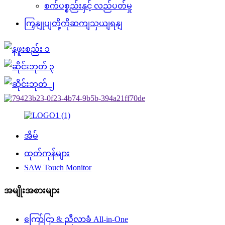
စက်ပစ္စည်းနှင့် လည်ပတ်မှု
ကြှနျုပျတို့ကိုဆကျသှယျရနျ
အိမ်
ထုတ်ကုန်များ
SAW Touch Monitor
အမျိုးအစားများ
ကြော်ငြာ & ညီလာခံ All-in-One