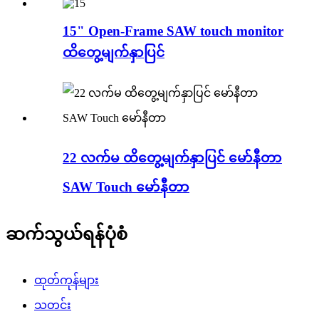
15" Open-Frame SAW touch monitor
ထိတွေ့မျက်နှာပြင်
22 လက်မ ထိတွေ့မျက်နှာပြင် မော်နီတာ
SAW Touch မော်နီတာ
ဆက်သွယ်ရန်ပုံစံ
ထုတ်ကုန်များ
သတင်း