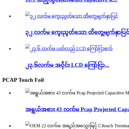
၃၂ လက်မ ကွေးညွတ်သော ထိတွေ့မျက်နှာပြင
၂၃.၆လက်မ အဝိုင်း LCD ကြော်ငြာ...
PCAP Touch Foil
အရွယ်အစား 43 လက်မ Pcap Projected Capacit