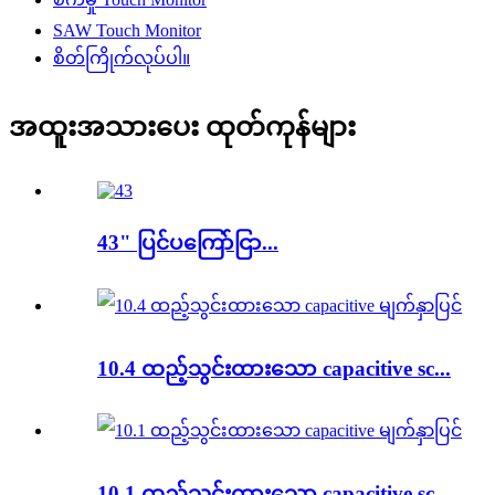
SAW Touch Monitor
စိတ်ကြိုက်လုပ်ပါ။
အထူးအသားပေး ထုတ်ကုန်များ
43" ပြင်ပကြော်ငြာ...
10.4 ထည့်သွင်းထားသော capacitive sc...
10.1 ထည့်သွင်းထားသော capacitive sc...