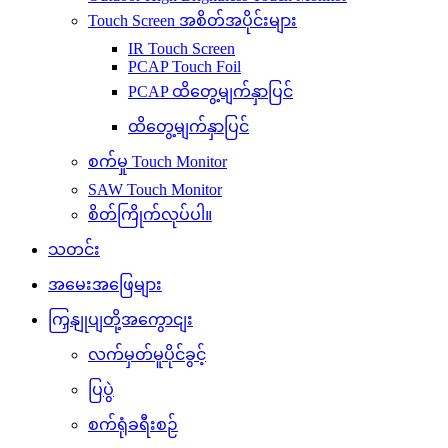
Touch Screen အစိတ်အပိုင်းများ
IR Touch Screen
PCAP Touch Foil
PCAP ထိတွေ့မျက်နှာပြင်
ထိတွေ့မျက်နှာပြင်
စက်မှု Touch Monitor
SAW Touch Monitor
စိတ်ကြိုက်လုပ်ပါ။
သတင်း
အမေးအဖြေများ
ကြှနျုပျတို့အကွောငျး
လက်မှတ်မူပိုင်ခွင့်
ပြပွဲ
စက်ရုံခရီးစဉ်