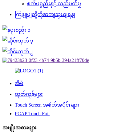
စက်ပစ္စည်းနှင့် လည်ပတ်မှု
ကြှနျုပျတို့ကိုဆကျသှယျရနျ
အိမ်
ထုတ်ကုန်များ
Touch Screen အစိတ်အပိုင်းများ
PCAP Touch Foil
အမျိုးအစားများ