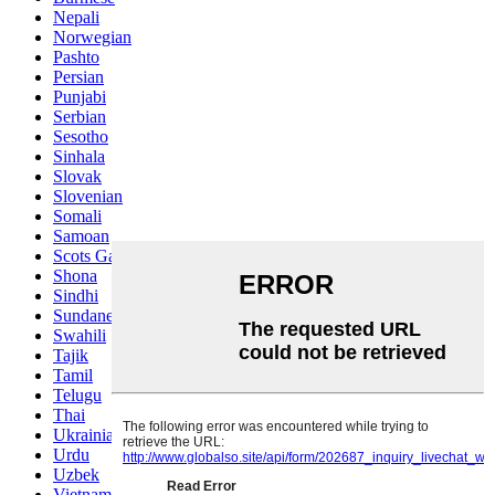
Nepali
Norwegian
Pashto
Persian
Punjabi
Serbian
Sesotho
Sinhala
Slovak
Slovenian
Somali
Samoan
Scots Gaelic
Shona
Sindhi
Sundanese
Swahili
Tajik
Tamil
Telugu
Thai
Ukrainian
Urdu
Uzbek
Vietnamese