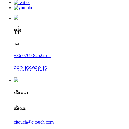
ဖုန်း
Tel
+86-0769-82522511
၁၃၉၂၇၄၈၃၉၂၇
အီးမေး
အီးမေး
cjtouch@cjtouch.com