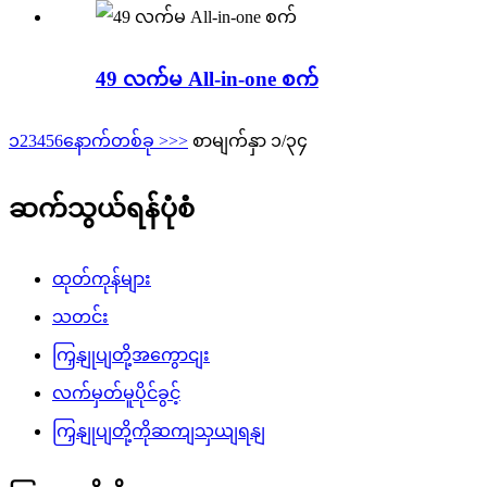
49 လက်မ All-in-one စက်
၁
2
3
4
5
6
နောက်တစ်ခု >
>>
စာမျက်နှာ ၁/၃၄
ဆက်သွယ်ရန်ပုံစံ
ထုတ်ကုန်များ
သတင်း
ကြှနျုပျတို့အကွောငျး
လက်မှတ်မူပိုင်ခွင့်
ကြှနျုပျတို့ကိုဆကျသှယျရနျ