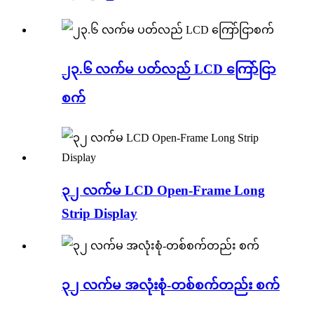
၂၃.၆ လက်မ ပတ်လည် LCD ကြော်ငြာ
စက်
၃၂ လက်မ LCD Open-Frame Long
Strip Display
၃၂ လက်မ အလုံးစုံ-တစ်စက်တည်း စက်