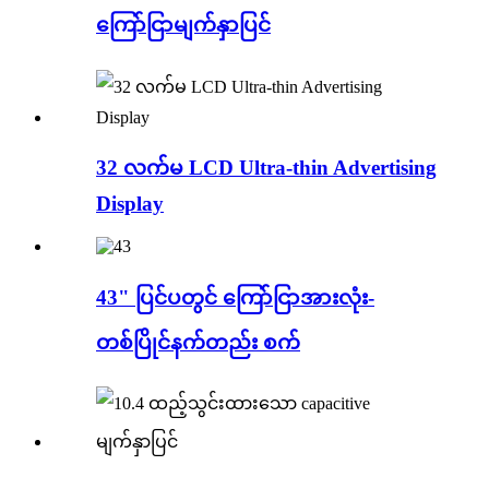
ကြော်ငြာမျက်နှာပြင်
32 လက်မ LCD Ultra-thin Advertising
Display
43" ပြင်ပတွင် ကြော်ငြာအားလုံး-
တစ်ပြိုင်နက်တည်း စက်