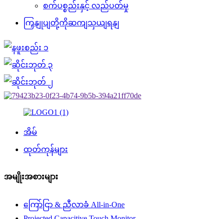
စက်ပစ္စည်းနှင့် လည်ပတ်မှု
ကြှနျုပျတို့ကိုဆကျသှယျရနျ
အိမ်
ထုတ်ကုန်များ
အမျိုးအစားများ
ကြော်ငြာ & ညီလာခံ All-in-One
Projected Capacitive Touch Monitor