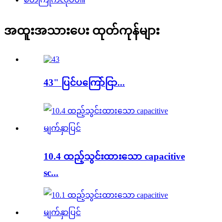
အထူးအသားပေး ထုတ်ကုန်များ
43" ပြင်ပကြော်ငြာ...
10.4 ထည့်သွင်းထားသော capacitive
sc...