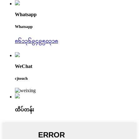
Whatsapp
Whatsapp
၈၆၁၃၆၉၄၉၅၀၃၁၈
WeChat
cjtouch
ထိပ်တန်း