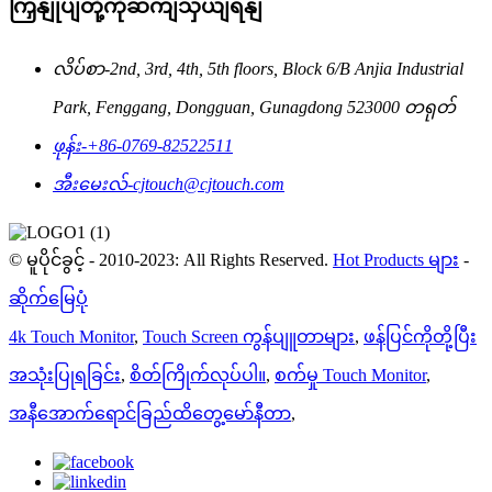
ကြှနျုပျတို့ကိုဆကျသှယျရနျ
လိပ်စာ-
2nd, 3rd, 4th, 5th floors, Block 6/B Anjia Industrial
Park, Fenggang, Dongguan, Gunagdong 523000 တရုတ်
ဖုန်း-
+86-0769-82522511
အီးမေးလ်-
cjtouch@cjtouch.com
© မူပိုင်ခွင့် - 2010-2023: All Rights Reserved.
Hot Products များ
-
ဆိုက်မြေပုံ
4k Touch Monitor
,
Touch Screen ကွန်ပျူတာများ
,
ဖန်ပြင်ကိုတို့ပြီး
အသုံးပြုရခြင်း
,
စိတ်ကြိုက်လုပ်ပါ။
,
စက်မှု Touch Monitor
,
အနီအောက်ရောင်ခြည်ထိတွေ့မော်နီတာ
,