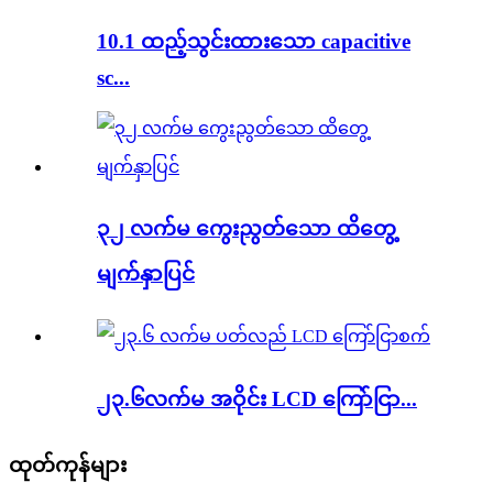
10.1 ထည့်သွင်းထားသော capacitive
sc...
၃၂ လက်မ ကွေးညွတ်သော ထိတွေ့
မျက်နှာပြင်
၂၃.၆လက်မ အဝိုင်း LCD ကြော်ငြာ...
ထုတ်ကုန်များ