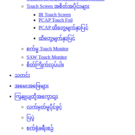
Touch Screen အစိတ်အပိုင်းများ
IR Touch Screen
PCAP Touch Foil
PCAP ထိတွေ့မျက်နှာပြင်
ထိတွေ့မျက်နှာပြင်
စက်မှု Touch Monitor
SAW Touch Monitor
စိတ်ကြိုက်လုပ်ပါ။
သတင်း
အမေးအဖြေများ
ကြှနျုပျတို့အကွောငျး
လက်မှတ်မူပိုင်ခွင့်
ပြပွဲ
စက်ရုံခရီးစဉ်