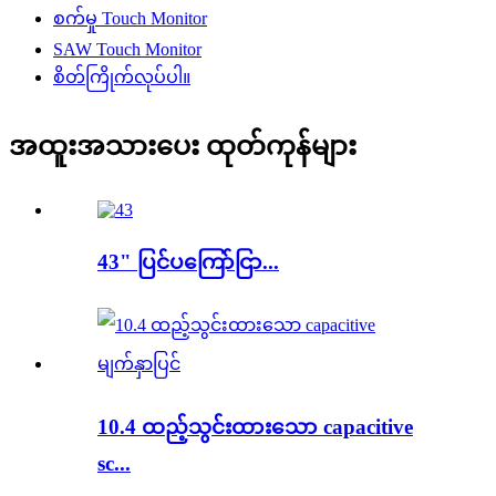
စက်မှု Touch Monitor
SAW Touch Monitor
စိတ်ကြိုက်လုပ်ပါ။
အထူးအသားပေး ထုတ်ကုန်များ
43" ပြင်ပကြော်ငြာ...
10.4 ထည့်သွင်းထားသော capacitive
sc...