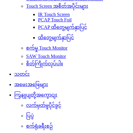
Touch Screen အစိတ်အပိုင်းများ
IR Touch Screen
PCAP Touch Foil
PCAP ထိတွေ့မျက်နှာပြင်
ထိတွေ့မျက်နှာပြင်
စက်မှု Touch Monitor
SAW Touch Monitor
စိတ်ကြိုက်လုပ်ပါ။
သတင်း
အမေးအဖြေများ
ကြှနျုပျတို့အကွောငျး
လက်မှတ်မူပိုင်ခွင့်
ပြပွဲ
စက်ရုံခရီးစဉ်