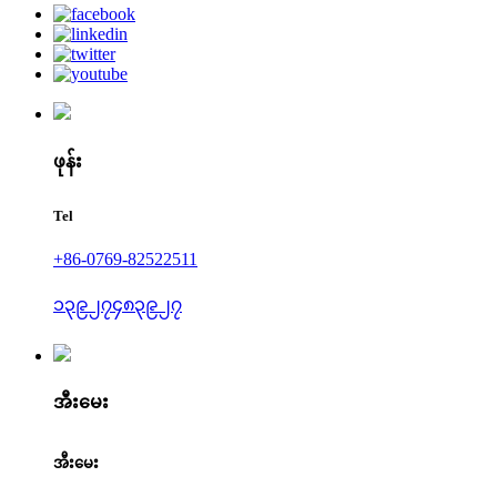
ဖုန်း
Tel
+86-0769-82522511
၁၃၉၂၇၄၈၃၉၂၇
အီးမေး
အီးမေး