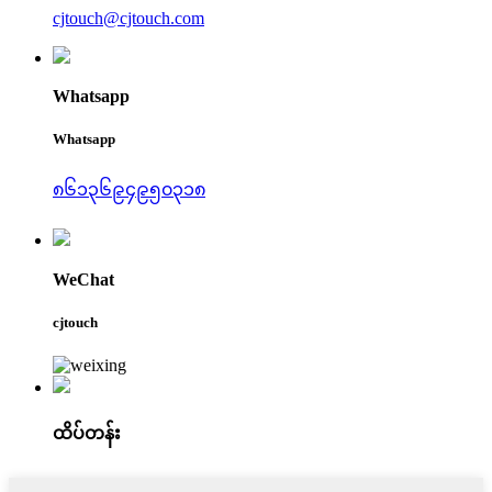
cjtouch@cjtouch.com
Whatsapp
Whatsapp
၈၆၁၃၆၉၄၉၅၀၃၁၈
WeChat
cjtouch
ထိပ်တန်း