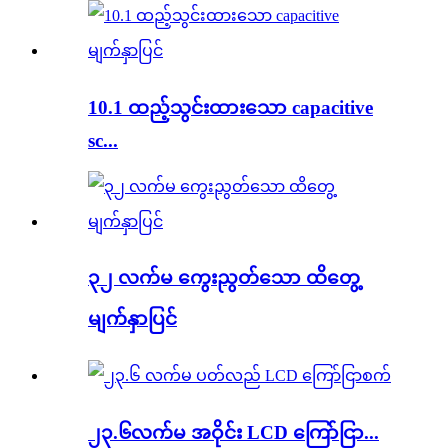
10.1 ထည့်သွင်းထားသော capacitive
sc...
၃၂ လက်မ ကွေးညွတ်သော ထိတွေ့
မျက်နှာပြင်
၂၃.၆လက်မ အဝိုင်း LCD ကြော်ငြာ...