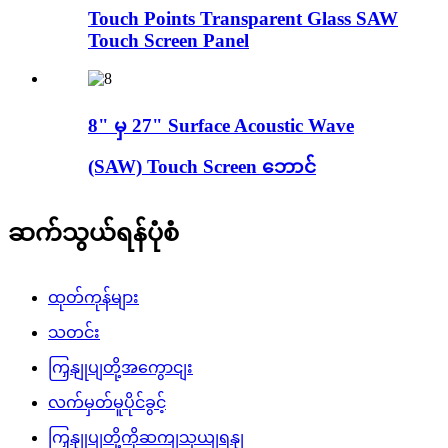
Touch Points Transparent Glass SAW
Touch Screen Panel
8" မှ 27" Surface Acoustic Wave
(SAW) Touch Screen ဘောင်
ဆက်သွယ်ရန်ပုံစံ
ထုတ်ကုန်များ
သတင်း
ကြှနျုပျတို့အကွောငျး
လက်မှတ်မူပိုင်ခွင့်
ကြှနျုပျတို့ကိုဆကျသှယျရနျ