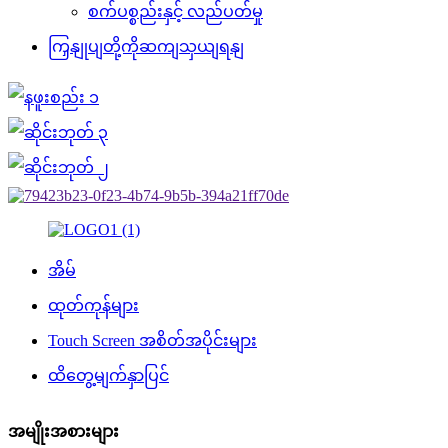
စက်ပစ္စည်းနှင့် လည်ပတ်မှု
ကြှနျုပျတို့ကိုဆကျသှယျရနျ
အိမ်
ထုတ်ကုန်များ
Touch Screen အစိတ်အပိုင်းများ
ထိတွေ့မျက်နှာပြင်
အမျိုးအစားများ