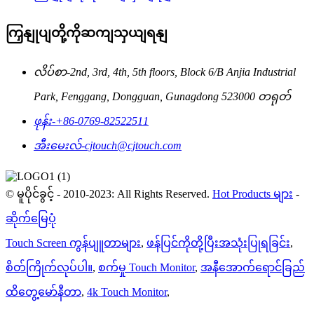
ကြှနျုပျတို့ကိုဆကျသှယျရနျ
လိပ်စာ-
2nd, 3rd, 4th, 5th floors, Block 6/B Anjia Industrial
Park, Fenggang, Dongguan, Gunagdong 523000 တရုတ်
ဖုန်း-
+86-0769-82522511
အီးမေးလ်-
cjtouch@cjtouch.com
© မူပိုင်ခွင့် - 2010-2023: All Rights Reserved.
Hot Products များ
-
ဆိုက်မြေပုံ
Touch Screen ကွန်ပျူတာများ
,
ဖန်ပြင်ကိုတို့ပြီးအသုံးပြုရခြင်း
,
စိတ်ကြိုက်လုပ်ပါ။
,
စက်မှု Touch Monitor
,
အနီအောက်ရောင်ခြည်
ထိတွေ့မော်နီတာ
,
4k Touch Monitor
,