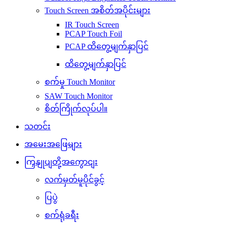
Touch Screen အစိတ်အပိုင်းများ
IR Touch Screen
PCAP Touch Foil
PCAP ထိတွေ့မျက်နှာပြင်
ထိတွေ့မျက်နှာပြင်
စက်မှု Touch Monitor
SAW Touch Monitor
စိတ်ကြိုက်လုပ်ပါ။
သတင်း
အမေးအဖြေများ
ကြှနျုပျတို့အကွောငျး
လက်မှတ်မူပိုင်ခွင့်
ပြပွဲ
စက်ရုံခရီး