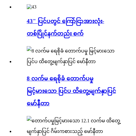
43" ပြင်ပတွင် ကြော်ငြာအားလုံး-
တစ်ပြိုင်နက်တည်း စက်
8 လက်မ ရေစိုခံ တောက်ပမှု
မြင့်မားသော ပြင်ပ ထိတွေ့မျက်နှာပြင်
မော်နီတာ