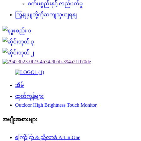
စက်ပစ္စည်းနှင့် လည်ပတ်မှု
ကြှနျုပျတို့ကိုဆကျသှယျရနျ
အိမ်
ထုတ်ကုန်များ
Outdoor High Brightness Touch Monitor
အမျိုးအစားများ
ကြော်ငြာ & ညီလာခံ All-in-One