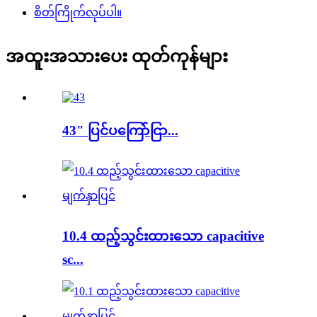
စိတ်ကြိုက်လုပ်ပါ။
အထူးအသားပေး ထုတ်ကုန်များ
43" ပြင်ပကြော်ငြာ...
10.4 ထည့်သွင်းထားသော capacitive
sc...