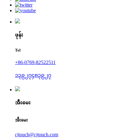
ဖုန်း
Tel
+86-0769-82522511
၁၃၉၂၇၄၈၃၉၂၇
အီးမေး
အီးမေး
cjtouch@cjtouch.com