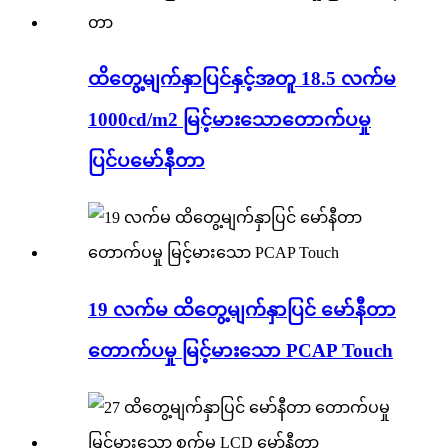
ထိတွေ့မျက်နှာပြင်နှင့်အတူ 18.5 လက်မ
1000cd/m2 မြင့်မားသောတောက်ပမှု
ပြင်ပမော်နီတာ
19 လက်မ ထိတွေ့မျက်နှာပြင် မော်နီတာ
တောက်ပမှု မြင့်မားသော PCAP Touch