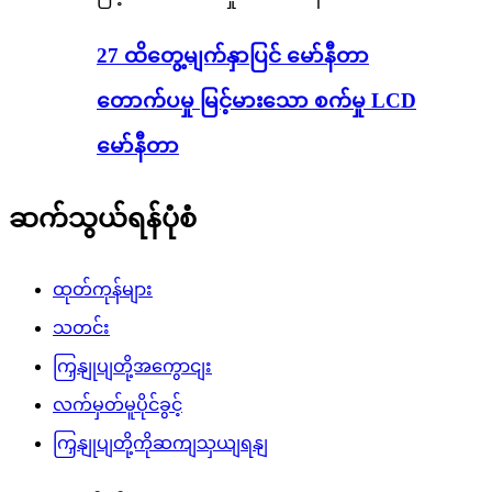
27 ထိတွေ့မျက်နှာပြင် မော်နီတာ
တောက်ပမှု မြင့်မားသော စက်မှု LCD
မော်နီတာ
ဆက်သွယ်ရန်ပုံစံ
ထုတ်ကုန်များ
သတင်း
ကြှနျုပျတို့အကွောငျး
လက်မှတ်မူပိုင်ခွင့်
ကြှနျုပျတို့ကိုဆကျသှယျရနျ