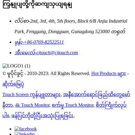
ကြှနျုပျတို့ကိုဆကျသှယျရနျ
လိပ်စာ-
2nd, 3rd, 4th, 5th floors, Block 6/B Anjia Industrial
Park, Fenggang, Dongguan, Gunagdong 523000 တရုတ်
ဖုန်း-
+86-0769-82522511
အီးမေးလ်-
cjtouch@cjtouch.com
© မူပိုင်ခွင့် - 2010-2023: All Rights Reserved.
Hot Products များ
-
ဆိုက်မြေပုံ
Touch Screen ကွန်ပျူတာများ
,
အနီအောက်ရောင်ခြည်ထိတွေ့မော်
နီတာ
,
4k Touch Monitor
,
စက်မှု Touch Monitor
,
စိတ်ကြိုက်လုပ်
ပါ။
,
ဖန်ပြင်ကိုတို့ပြီးအသုံးပြုရခြင်း
,