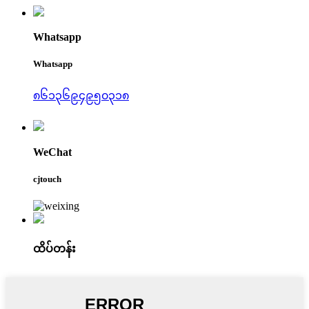
Whatsapp
Whatsapp
၈၆၁၃၆၉၄၉၅၀၃၁၈
WeChat
cjtouch
ထိပ်တန်း