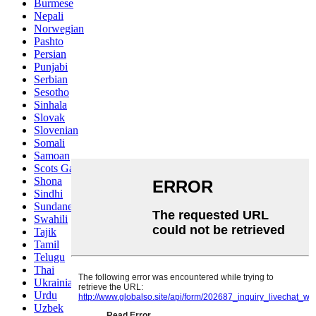
Burmese
Nepali
Norwegian
Pashto
Persian
Punjabi
Serbian
Sesotho
Sinhala
Slovak
Slovenian
Somali
Samoan
Scots Gaelic
Shona
Sindhi
Sundanese
Swahili
Tajik
Tamil
Telugu
Thai
Ukrainian
Urdu
Uzbek