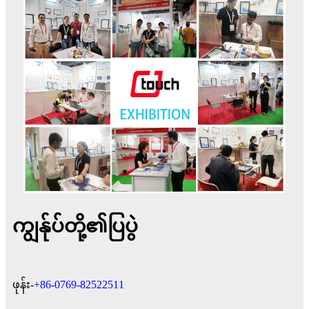
ကျွန်ုပ်တို့၏ပြပွဲ
ဖုန်း-
+86-0769-82522511