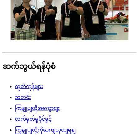
ဆက်သွယ်ရန်ပုံစံ
ထုတ်ကုန်များ
သတင်း
ကြှနျုပျတို့အကွောငျး
လက်မှတ်မူပိုင်ခွင့်
ကြှနျုပျတို့ကိုဆကျသှယျရနျ