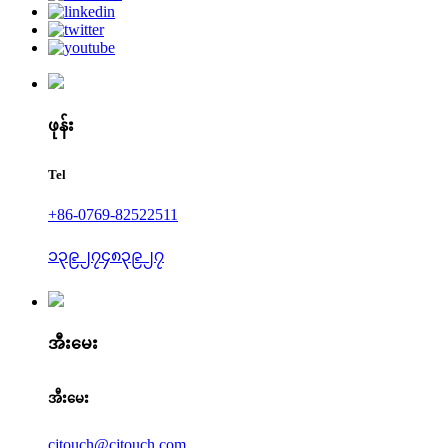
ဖုန်း
Tel
+86-0769-82522511
၁၃၉၂၇၄၈၃၉၂၇
အီးမေး
အီးမေး
cjtouch@cjtouch.com