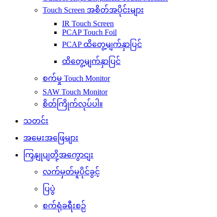
Touch Screen အစိတ်အပိုင်းများ
IR Touch Screen
PCAP Touch Foil
PCAP ထိတွေ့မျက်နှာပြင်
ထိတွေ့မျက်နှာပြင်
စက်မှု Touch Monitor
SAW Touch Monitor
စိတ်ကြိုက်လုပ်ပါ။
သတင်း
အမေးအဖြေများ
ကြှနျုပျတို့အကွောငျး
လက်မှတ်မူပိုင်ခွင့်
ပြပွဲ
စက်ရုံခရီးစဉ်