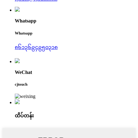
Whatsapp
Whatsapp
၈၆၁၃၆၉၄၉၅၀၃၁၈
WeChat
cjtouch
ထိပ်တန်း