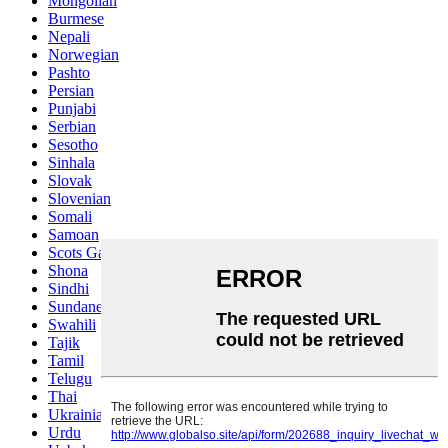
Mongolian
Burmese
Nepali
Norwegian
Pashto
Persian
Punjabi
Serbian
Sesotho
Sinhala
Slovak
Slovenian
Somali
Samoan
Scots Gaelic
Shona
Sindhi
Sundanese
Swahili
Tajik
Tamil
Telugu
Thai
Ukrainian
Urdu