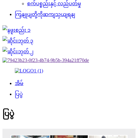
စက်ပစ္စည်းနှင့် လည်ပတ်မှု
ကြှနျုပျတို့ကိုဆကျသှယျရနျ
အိမ်
ပြပွဲ
ပြပွဲ