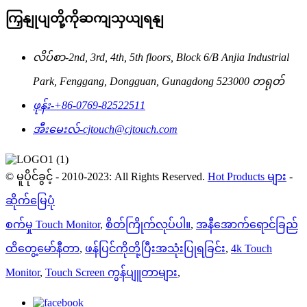
ကြှနျုပျတို့ကိုဆကျသှယျရနျ
လိပ်စာ-
2nd, 3rd, 4th, 5th floors, Block 6/B Anjia Industrial
Park, Fenggang, Dongguan, Gunagdong 523000 တရုတ်
ဖုန်း-
+86-0769-82522511
အီးမေးလ်-
cjtouch@cjtouch.com
© မူပိုင်ခွင့် - 2010-2023: All Rights Reserved.
Hot Products များ
-
ဆိုက်မြေပုံ
စက်မှု Touch Monitor
,
စိတ်ကြိုက်လုပ်ပါ။
,
အနီအောက်ရောင်ခြည်
ထိတွေ့မော်နီတာ
,
ဖန်ပြင်ကိုတို့ပြီးအသုံးပြုရခြင်း
,
4k Touch
Monitor
,
Touch Screen ကွန်ပျူတာများ
,