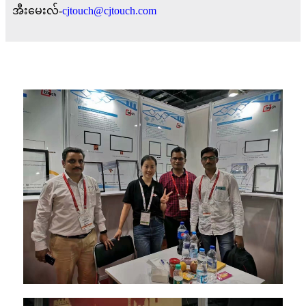
အီးမေးလ်-
cjtouch@cjtouch.com