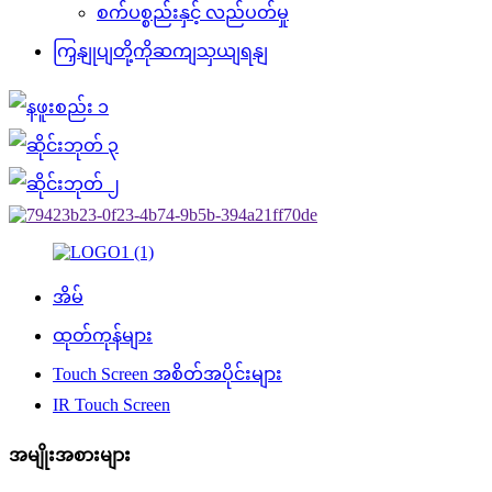
စက်ပစ္စည်းနှင့် လည်ပတ်မှု
ကြှနျုပျတို့ကိုဆကျသှယျရနျ
အိမ်
ထုတ်ကုန်များ
Touch Screen အစိတ်အပိုင်းများ
IR Touch Screen
အမျိုးအစားများ