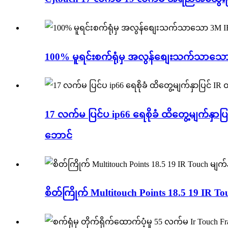
100% မူရင်းစက်ရုံမှ အလွန်စျေးသက်သာသော 3
17 လက်မ ပြင်ပ ip66 ရေစိုခံ ထိတွေ့မျက်နှာပ
ဘောင်
စိတ်ကြိုက် Multitouch Points 18.5 19 IR To