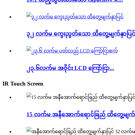
၃၂ လက်မ ကွေးညွတ်သော ထိတွေ့မျက်နှာပြင
၂၃.၆လက်မ အဝိုင်း LCD ကြော်ငြာ...
IR Touch Screen
15 လက်မ အနီအောက်ရောင်ခြည် ထိတွေ့မျက်န