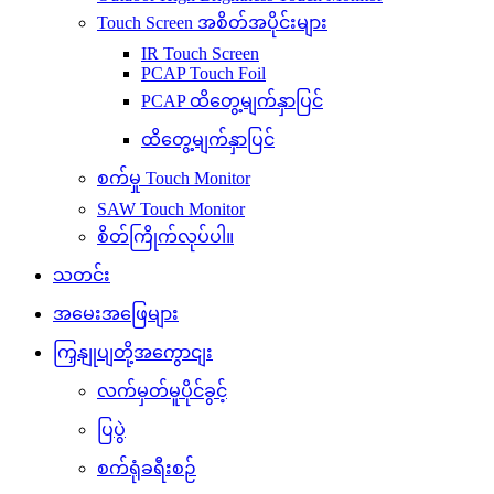
Touch Screen အစိတ်အပိုင်းများ
IR Touch Screen
PCAP Touch Foil
PCAP ထိတွေ့မျက်နှာပြင်
ထိတွေ့မျက်နှာပြင်
စက်မှု Touch Monitor
SAW Touch Monitor
စိတ်ကြိုက်လုပ်ပါ။
သတင်း
အမေးအဖြေများ
ကြှနျုပျတို့အကွောငျး
လက်မှတ်မူပိုင်ခွင့်
ပြပွဲ
စက်ရုံခရီးစဉ်