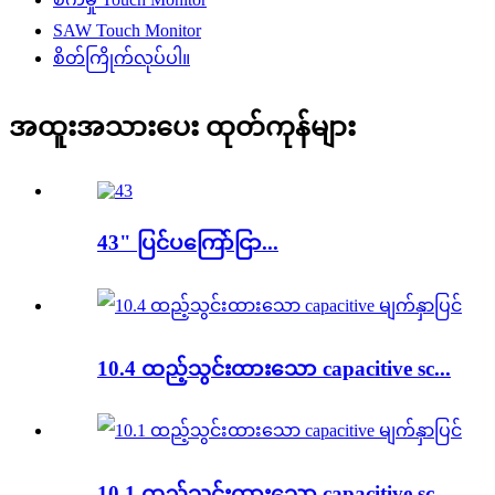
SAW Touch Monitor
စိတ်ကြိုက်လုပ်ပါ။
အထူးအသားပေး ထုတ်ကုန်များ
43" ပြင်ပကြော်ငြာ...
10.4 ထည့်သွင်းထားသော capacitive sc...
10.1 ထည့်သွင်းထားသော capacitive sc...