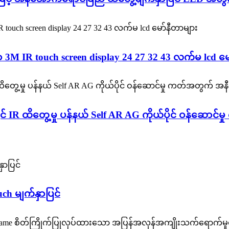
M IR touch screen display 24 27 32 43 လက်မ lcd မေ
ြင် IR ထိတွေ့မှု ပန်နယ် Self AR AG ကိုယ်ပိုင် ဝန်ဆော
uch မျက်နှာပြင်