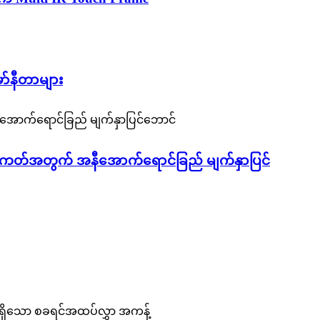
ာ်နီတာများ
င်မှု ကတ်အတွက် အနီအောက်ရောင်ခြည် မျက်နှာပြင်