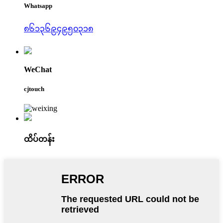
Whatsapp
၈၆၁၃၆၉၄၉၅၀၃၁၈
WeChat
cjtouch
ထိပ်တန်း