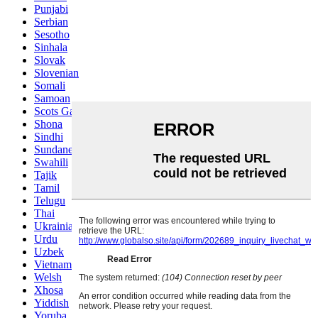
Punjabi
Serbian
Sesotho
Sinhala
Slovak
Slovenian
Somali
Samoan
Scots Gaelic
Shona
Sindhi
Sundanese
Swahili
Tajik
Tamil
Telugu
Thai
Ukrainian
Urdu
Uzbek
Vietnamese
Welsh
Xhosa
Yiddish
Yoruba