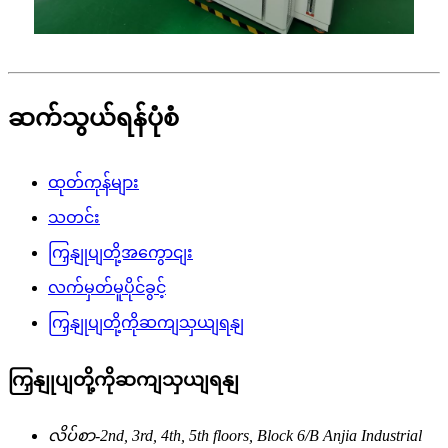
ဆက်သွယ်ရန်ပုံစံ
ထုတ်ကုန်များ
သတင်း
ကြှနျုပျတို့အကွောငျး
လက်မှတ်မူပိုင်ခွင့်
ကြှနျုပျတို့ကိုဆကျသှယျရနျ
ကြှနျုပျတို့ကိုဆကျသှယျရနျ
လိပ်စာ-
2nd, 3rd, 4th, 5th floors, Block 6/B Anjia Industrial