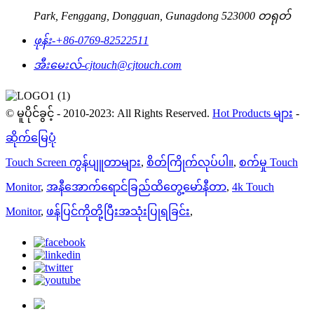
Park, Fenggang, Dongguan, Gunagdong 523000 တရုတ်
ဖုန်း-
+86-0769-82522511
အီးမေးလ်-
cjtouch@cjtouch.com
© မူပိုင်ခွင့် - 2010-2023: All Rights Reserved.
Hot Products များ
-
ဆိုက်မြေပုံ
Touch Screen ကွန်ပျူတာများ
,
စိတ်ကြိုက်လုပ်ပါ။
,
စက်မှု Touch
Monitor
,
အနီအောက်ရောင်ခြည်ထိတွေ့မော်နီတာ
,
4k Touch
Monitor
,
ဖန်ပြင်ကိုတို့ပြီးအသုံးပြုရခြင်း
,