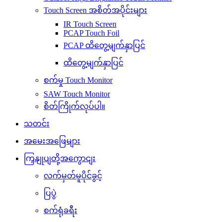
Touch Screen အစိတ်အပိုင်းများ
IR Touch Screen
PCAP Touch Foil
PCAP ထိတွေ့မျက်နှာပြင်
ထိတွေ့မျက်နှာပြင်
စက်မှု Touch Monitor
SAW Touch Monitor
စိတ်ကြိုက်လုပ်ပါ။
သတင်း
အမေးအဖြေများ
ကြှနျုပျတို့အကွောငျး
လက်မှတ်မူပိုင်ခွင့်
ပြပွဲ
စက်ရုံခရီး