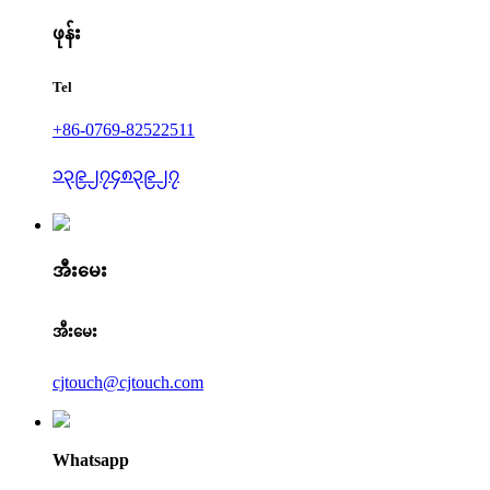
ဖုန်း
Tel
+86-0769-82522511
၁၃၉၂၇၄၈၃၉၂၇
အီးမေး
အီးမေး
cjtouch@cjtouch.com
Whatsapp