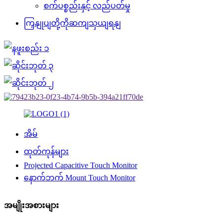
စက်ပစ္စည်းနှင့် လည်ပတ်မှု
ကြှနျုပျတို့ကိုဆကျသှယျရနျ
အိမ်
ထုတ်ကုန်များ
Projected Capacitive Touch Monitor
နောက်ဘက် Mount Touch Monitor
အမျိုးအစားများ