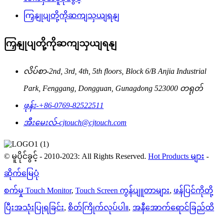
ကြှနျုပျတို့ကိုဆကျသှယျရနျ
ကြှနျုပျတို့ကိုဆကျသှယျရနျ
လိပ်စာ-
2nd, 3rd, 4th, 5th floors, Block 6/B Anjia Industrial
Park, Fenggang, Dongguan, Gunagdong 523000 တရုတ်
ဖုန်း-
+86-0769-82522511
အီးမေးလ်-
cjtouch@cjtouch.com
© မူပိုင်ခွင့် - 2010-2023: All Rights Reserved.
Hot Products များ
-
ဆိုက်မြေပုံ
စက်မှု Touch Monitor
,
Touch Screen ကွန်ပျူတာများ
,
ဖန်ပြင်ကိုတို့
ပြီးအသုံးပြုရခြင်း
,
စိတ်ကြိုက်လုပ်ပါ။
,
အနီအောက်ရောင်ခြည်ထိ