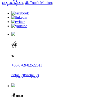
တွေ့မော်နီတာ
,
4k Touch Monitor
,
ဖုန်း
Tel
+86-0769-82522511
၁၃၉၂၇၄၈၃၉၂၇
အီးမေး