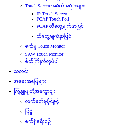
Touch Screen အစိတ်အပိုင်းများ
IR Touch Screen
PCAP Touch Foil
PCAP ထိတွေ့မျက်နှာပြင်
ထိတွေ့မျက်နှာပြင်
စက်မှု Touch Monitor
SAW Touch Monitor
စိတ်ကြိုက်လုပ်ပါ။
သတင်း
အမေးအဖြေများ
ကြှနျုပျတို့အကွောငျး
လက်မှတ်မူပိုင်ခွင့်
ပြပွဲ
စက်ရုံခရီးစဉ်