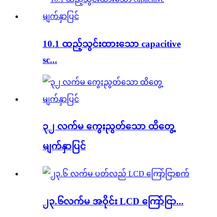
10.1 ထည့်သွင်းထားသော capacitive
sc...
၃၂ လက်မ ကွေးညွတ်သော ထိတွေ့
မျက်နှာပြင်
၂၃.၆လက်မ အဝိုင်း LCD ကြော်ငြာ...