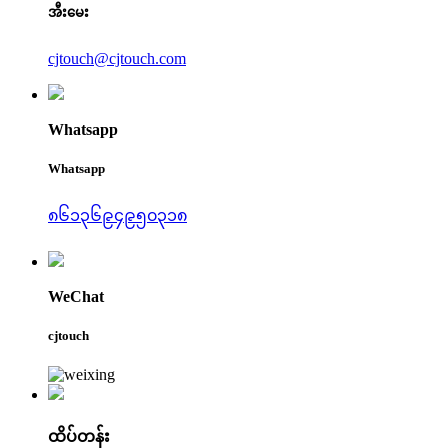
အီးမေး
cjtouch@cjtouch.com
Whatsapp
Whatsapp
၈၆၁၃၆၉၄၉၅၀၃၁၈
WeChat
cjtouch
ထိပ်တန်း