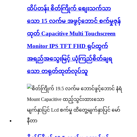
ထိပ်တန်း စိတ်ကြိုက် စျေးသက်သာ
သော 15 လက်မ အဖွင့်ဘောင် စက်မှုဇုန်
ထုတ် Capacitive Multi Touchscreen
Monitor IPS TFT FHD ရုပ်ထွက်
အရည်အသွေးမြင့် ယုံကြည်စိတ်ချရ
သော တရုတ်ထုတ်လုပ်သူ