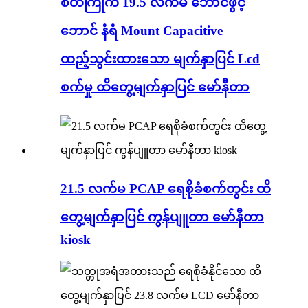
စိတ်ကြိုက် 19.5 လက်မ ဘောင်ဖွင့်
ဘောင် နံရံ Mount Capacitive
ထည့်သွင်းထားသော မျက်နှာပြင် Lcd
စက်မှု ထိတွေ့မျက်နှာပြင် မော်နီတာ
21.5 လက်မ PCAP ရေစိုခံစက်တွင်း ထိ
တွေ့မျက်နှာပြင် ကွန်ပျူတာ မော်နီတာ
kiosk