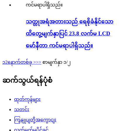
သတ္တုအရံအတားသည် ရေစိုခံနိုင်သော
ထိတွေ့မျက်နှာပြင် 23.8 လက်မ LCD
မော်နီတာ ကင်မရာပါရှိသည်။
၁
2
နောက်တစ်ခု >
>>
စာမျက်နှာ ၁/၂
ဆက်သွယ်ရန်ပုံစံ
ထုတ်ကုန်များ
သတင်း
ကြှနျုပျတို့အကွောငျး
လက်မှတ်မူပိုင်ခွင့်