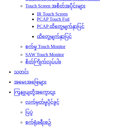
Touch Screen အစိတ်အပိုင်းများ
IR Touch Screen
PCAP Touch Foil
PCAP ထိတွေ့မျက်နှာပြင်
ထိတွေ့မျက်နှာပြင်
စက်မှု Touch Monitor
SAW Touch Monitor
စိတ်ကြိုက်လုပ်ပါ။
သတင်း
အမေးအဖြေများ
ကြှနျုပျတို့အကွောငျး
လက်မှတ်မူပိုင်ခွင့်
ပြပွဲ
စက်ရုံခရီးစဉ်