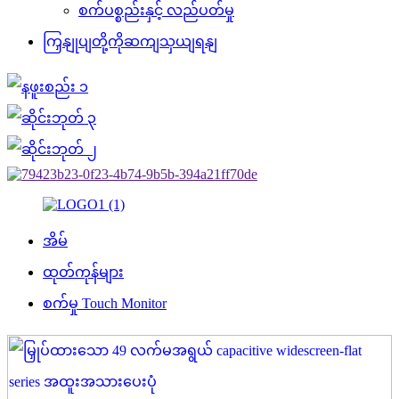
စက်ပစ္စည်းနှင့် လည်ပတ်မှု
ကြှနျုပျတို့ကိုဆကျသှယျရနျ
အိမ်
ထုတ်ကုန်များ
စက်မှု Touch Monitor